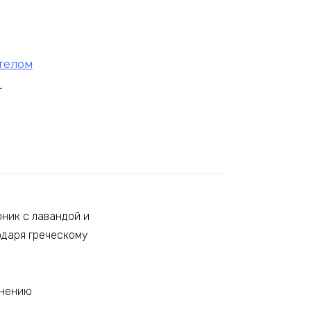
 телом
.
ник с лавандой и
одаря греческому
енению