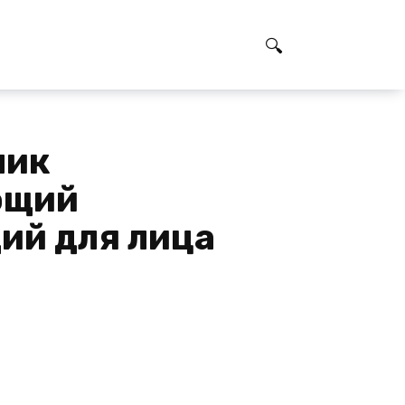
ник
ющий
й для лица