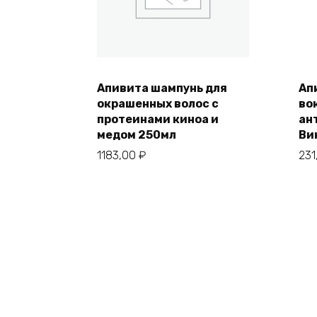
Апивита шампунь для
Ап
окрашенных волос с
во
протеинами киноа и
ан
медом 250мл
Ви
1183,00
₽
231