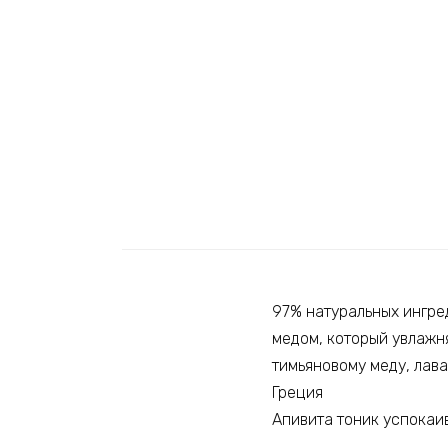
97% натуральных ингре
медом, который увлажня
тимьяновому меду, лаван
Греция
Апивита тоник успока