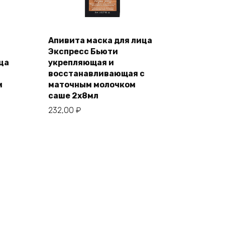
Апивита маска для лица
Экспресс Бьюти
ца
укрепляющая и
восстанавливающая с
м
маточным молочком
саше 2х8мл
232,00
₽