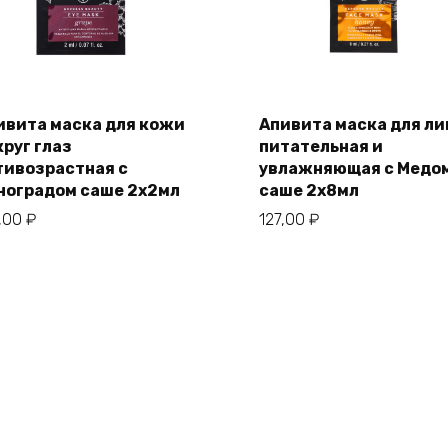
ивита маска для кожи
Апивита маска для ли
круг глаз
питательная и
тивозрастная с
увлажняющая с Медо
ноградом саше 2х2мл
саше 2х8мл
,00
₽
127,00
₽