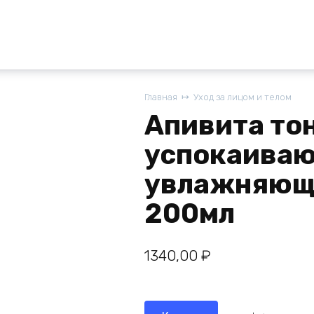
Главная
Уход за лицом и телом
Апивита то
успокаива
увлажняющи
200мл
1340,00
₽