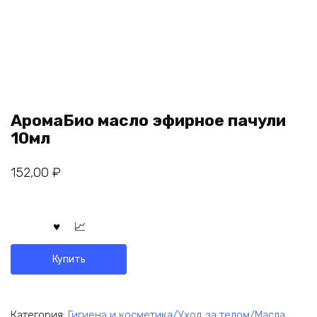
АромаБио масло эфирное пачули
10мл
152,00
₽
Купить
Категория:
Гигиена и косметика/Уход за телом/Масла