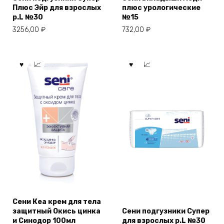
Плюс Эйр для взрослых
плюс урологические
р.L №30
№15
3256,00
₽
732,00
₽
Сени Кеа крем для тела
защитный Окись цинка
Сени подгузники Супер
и Синодор 100мл
для взрослых р.L №30