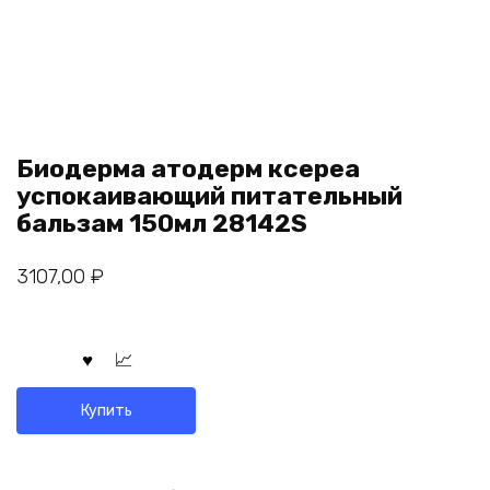
Биодерма атодерм ксереа
успокаивающий питательный
бальзам 150мл 28142S
3107,00
₽
Купить