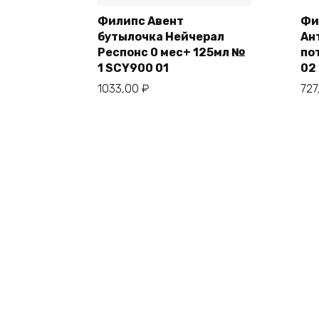
Филипс Авент
Фи
бутылочка Нейчерал
Ан
Респонс 0 мес+ 125мл №
по
1 SCY900 01
02
1033,00
₽
727