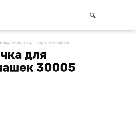
ринадлежности для кормления детей
чка для
чашек 30005