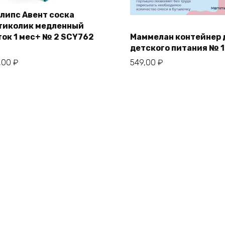
липс Авент соска
тиколик медленный
ток 1 мес+ № 2 SCY762
Маммелан контейнер 
детского питания № 1
,00
₽
549,00
₽