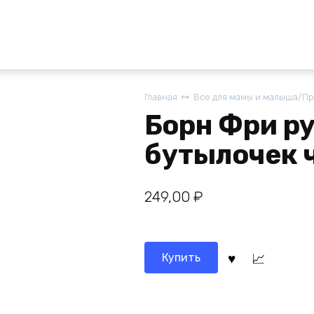
Главная
Все для мамы и малыша/П
Борн Фри ру
бутылочек 
249,00
₽
Купить