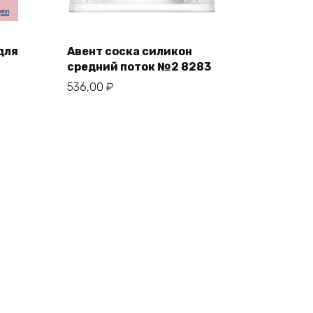
для
Авент соска силикон
средний поток №2 8283
536,00
₽