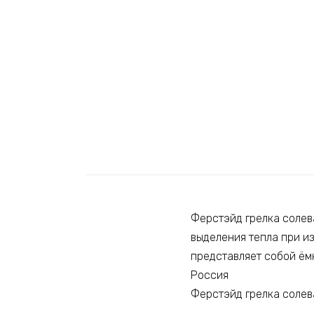
Ферстэйд грелка солев
выделения тепла при и
представляет собой ёмк
Россия
Ферстэйд грелка солев