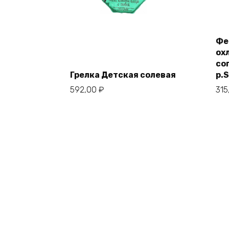
Фе
ох
со
Грелка Детская солевая
р.S
592,00
₽
315