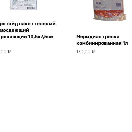
рстэйд пакет гелевый
лаждающий
гревающий 10,5х7,5см
Меридиан грелка
комбинированная 1л
,00
₽
170,00
₽