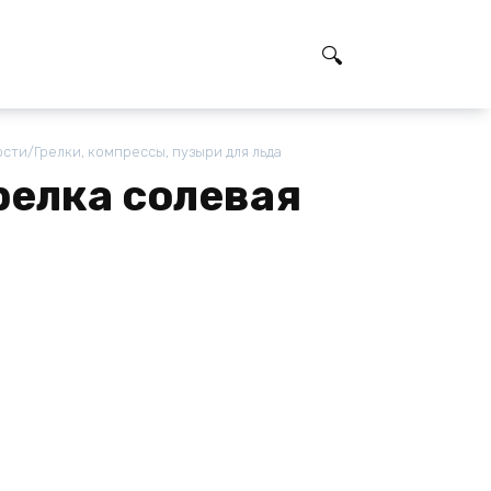
ти/Грелки, компрессы, пузыри для льда
релка солевая