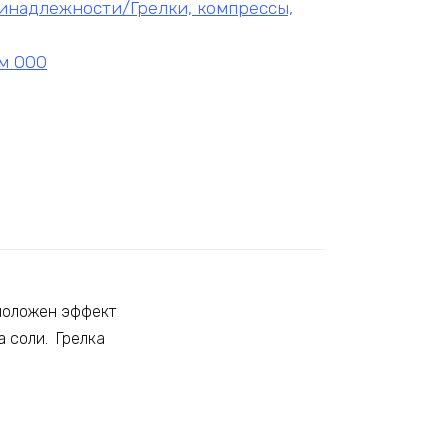
надлежности/Грелки, компрессы,
м ООО
 положен эффект
 соли. Грелка