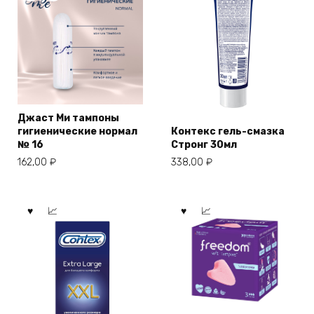
Джаст Ми тампоны
гигиенические нормал
Контекс гель-смазка
№ 16
Стронг 30мл
162,00
₽
338,00
₽