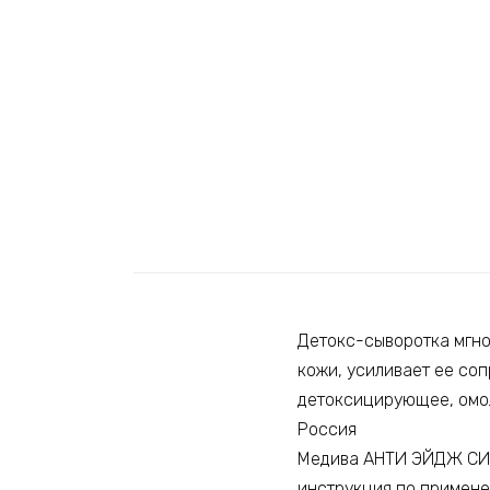
Детокс-сыворотка мгно
кожи, усиливает ее со
детоксицирующее, омо
Россия
Медива АНТИ ЭЙДЖ СИСТ
инструкция по примен