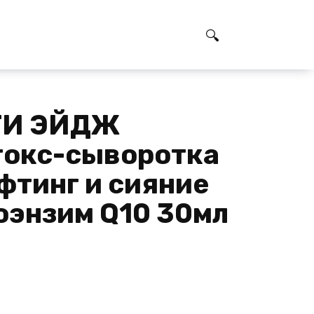
ТИ ЭЙДЖ
окс-сыворотка
фтинг и сияние
оэнзим Q10 30мл