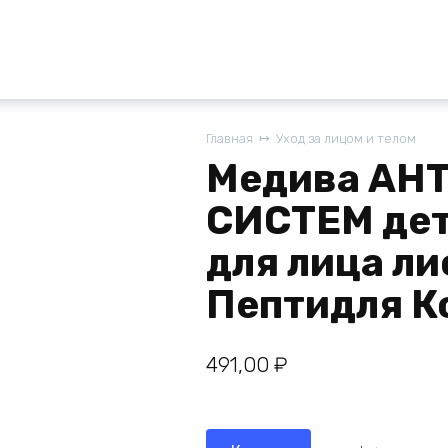
Главная
Уход за лицом и телом
Медива АН
СИСТЕМ дет
для лица ли
Пептидля К
491,00
₽