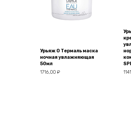
Ур
кр
ув
Урьяж О Термаль маска
но
ночная увлажняющая
ко
50мл
SP
1716,00
₽
114