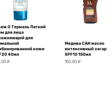
ьяж О Термаль Легкий
ем для лица
лажняющий для
рмальной
Медива САН масло
мбинированной кожи
интенсивный загар
F20 40мл
SPF10 150мл
1,00
₽
150,00
₽