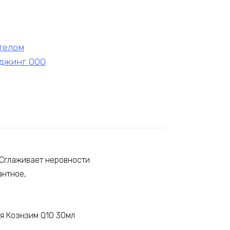
 телом
джинг ООО
 Сглаживает неровности
антное,
я Коэнзим Q10 30мл