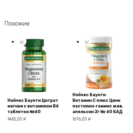
Похожие
Нэйчес Баунти
Нэйчес Баунти Цитрат
Витамин С плюс Цинк
магния с витамином В6
пастилки-гаммис жев.
таблетки №60
апельсин 2г № 60 БАД
1465,00
₽
1676,00
₽