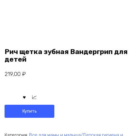
Рич щетка зубная Вандергрип для
детей
219,00
₽
Купить
Категория:
Все для мамы и малыша/Детская гигиена и