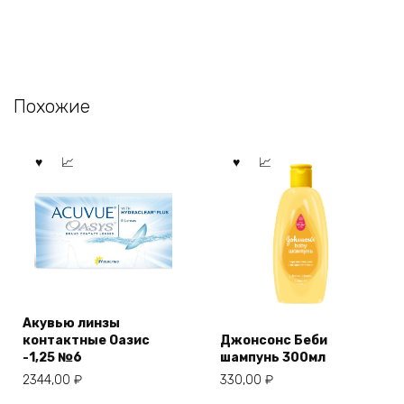
Похожие
Акувью линзы
контактные Оазис
Джонсонс Беби
-1,25 №6
шампунь 300мл
2344,00
₽
330,00
₽