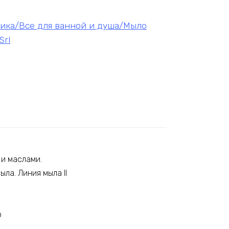
тика/Все для ванной и душа/Мыло
Srl
 и маслами.
ла. Линия мыла Il
ю