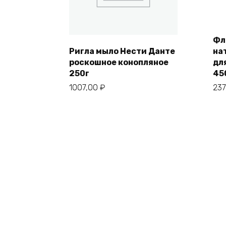
Фл
Ригла мыло Нести Данте
на
роскошное конопляное
дл
250г
45
1007,00
₽
23