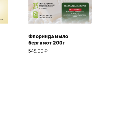
Флоринда мыло
бергамот 200г
545,00
₽