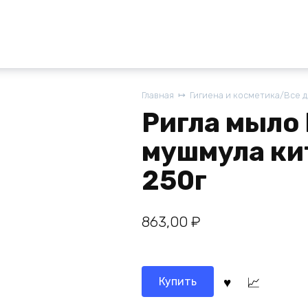
Главная
Гигиена и косметика/Все 
Ригла мыло
мушмула ки
250г
863,00
₽
Купить