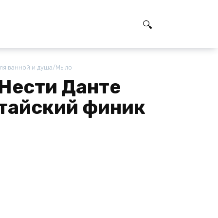
для ванной и душа/Мыло
 Нести Данте
тайский финик