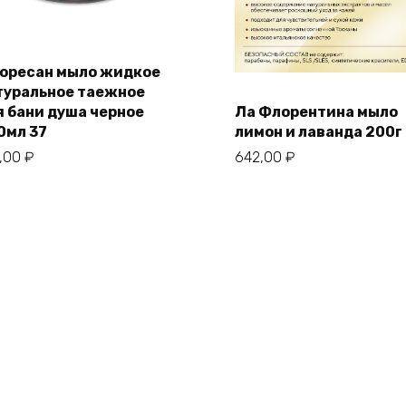
оресан мыло жидкое
туральное таежное
я бани душа черное
Ла Флорентина мыло
0мл 37
лимон и лаванда 200г
7,00
₽
642,00
₽