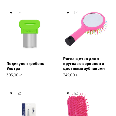
Ригла щетка для в
Педикулен гребень
круглая с зеркалом и
Ультра
цветными зубчиками
305,00
₽
349,00
₽