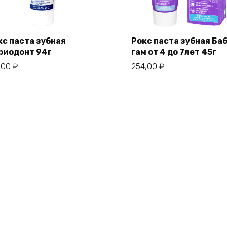
кс паста зубная
Рокс паста зубная Ба
риодонт 94г
гам от 4 до 7лет 45г
,00
₽
254,00
₽