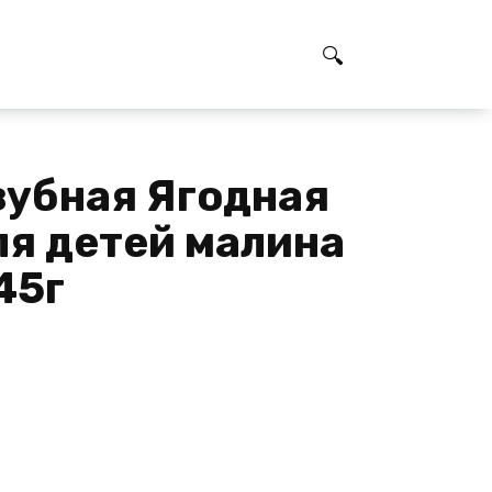
зубная Ягодная
ля детей малина
45г