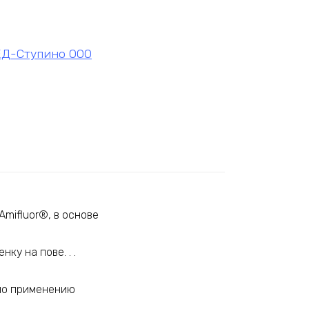
Д-Ступино ООО
mifluor®, в основе
ку на пове. . .
 по применению