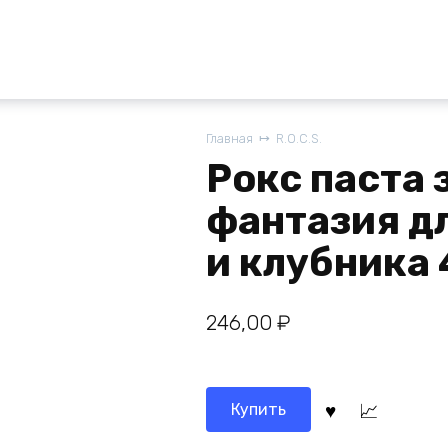
Главная
R.O.C.S.
Рокс паста 
фантазия д
и клубника 
246,00
₽
Купить