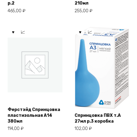
p.2
210мл
465,00
₽
255,00
₽
Ферстэйд Спринцовка
пластизольная А14
Спринцовка ПВХ т.A
380мл
27мл р.3 коробка
114,00
₽
102,00
₽