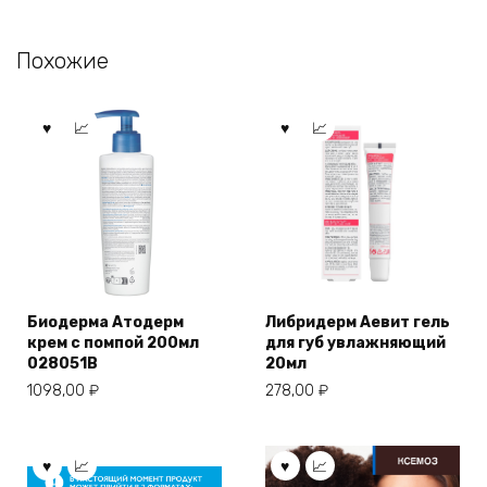
Похожие
Биодерма Атодерм
Либридерм Аевит гель
крем с помпой 200мл
для губ увлажняющий
028051B
20мл
1098,00
₽
278,00
₽