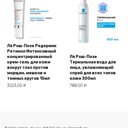
Ля Рош-Позе Редермик
Ретинол Интенсивный
концентрированный
Ля Рош-Позе
крем-гель для кожи
Термальная вода для
вокруг глаз против
лица, увлажняющий
морщин, мешков и
спрей для всех типов
темных кругов 15мл
кожи 300мл
3223,00
₽
788,00
₽