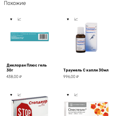
Похожие
Диклоран Плюс гель
30г
Траумель С капли 30мл
438,00
₽
996,00
₽