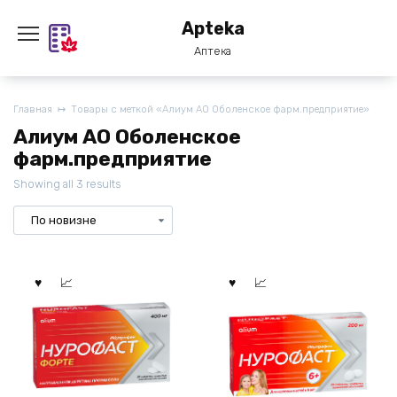
Перейти
Apteka
к
содержанию
Аптека
Главная
Товары с меткой «Алиум АО Оболенское фарм.предприятие»
Алиум АО Оболенское
фарм.предприятие
Showing all 3 results