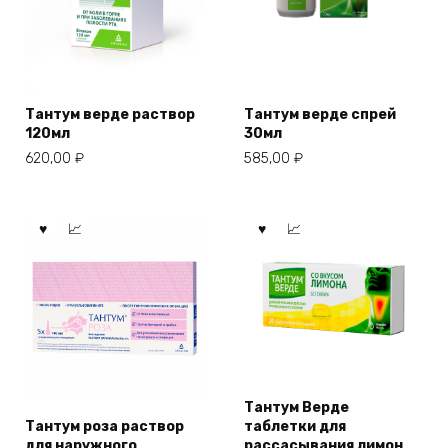
Тантум верде раствор
Тантум верде спрей
120мл
30мл
620,00
₽
585,00
₽
Тантум Верде
Тантум роза раствор
таблетки для
для наружного
рассасывания лимон