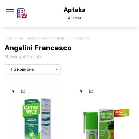
Перейти
Apteka
к
содержанию
Аптека
Главная
Товары с меткой «Angelini Francesco»
Angelini Francesco
Showing all 9 results