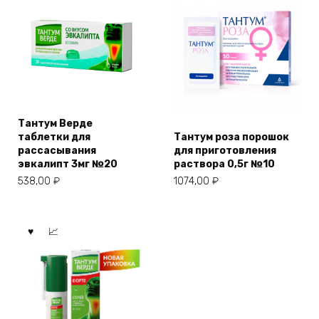
Тантум Верде
таблетки для
Тантум роза порошок
рассасывания
для приготовления
эвкалипт 3мг №20
раствора 0,5г №10
538,00
₽
1074,00
₽