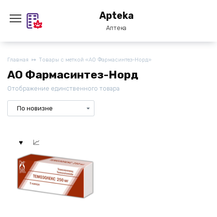
Перейти
Apteka
к
содержанию
Аптека
Главная
Товары с меткой «АО Фармасинтез-Норд»
АО Фармасинтез-Норд
Отображение единственного товара