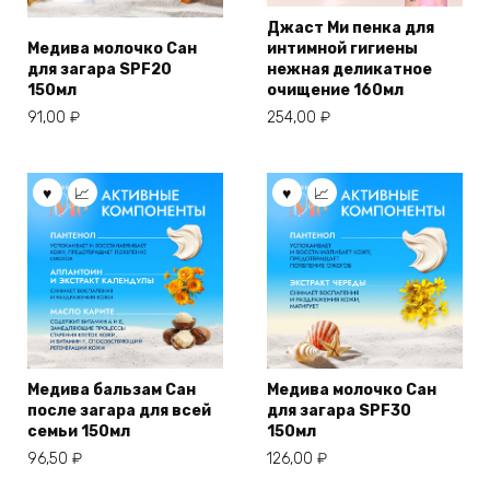
Джаст Ми пенка для
Медива молочко Сан
интимной гигиены
для загара SPF20
нежная деликатное
150мл
очищение 160мл
91,00
₽
254,00
₽
Медива бальзам Сан
Медива молочко Сан
после загара для всей
для загара SPF30
семьи 150мл
150мл
96,50
₽
126,00
₽