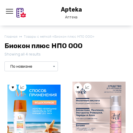
Перейти
Apteka
к
содержанию
Аптека
Главная
Товары с меткой «Биокон плюс НПО ООО»
Биокон плюс НПО ООО
Showing all 4 results