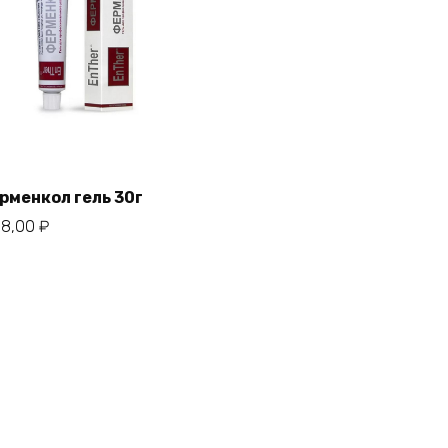
рменкол гель 30г
98,00
₽