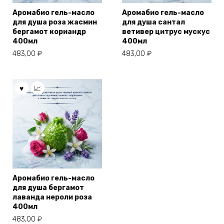
Аромабио гель-масло
Аромабио гель-масло
для душа роза жасмин
для душа сантал
бергамот кориандр
ветивер цитрус мускус
400мл
400мл
483,00
₽
483,00
₽
Аромабио гель-масло
для душа бергамот
лаванда нероли роза
400мл
483,00
₽