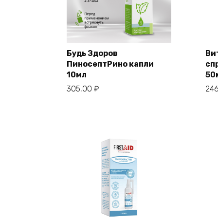
Будь Здоров
Ви
ПиносептРино капли
сп
10мл
50
305,00
₽
24