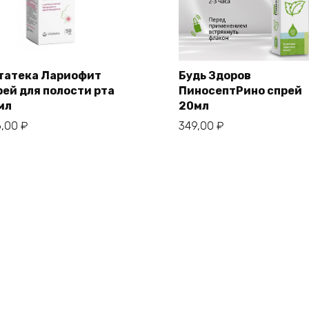
татека Лариофит
Будь Здоров
рей для полости рта
ПиносептРино спрей
мл
20мл
6,00
₽
349,00
₽