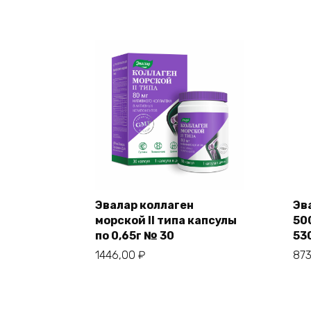
Эвалар коллаген
Эв
морской II типа капсулы
50
по 0,65г № 30
53
1446,00
₽
87