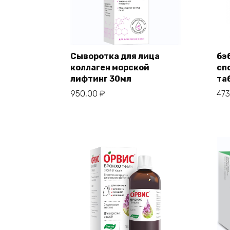
Сыворотка для лица
бэ
коллаген морской
сп
лифтинг 30мл
та
950,00
₽
47