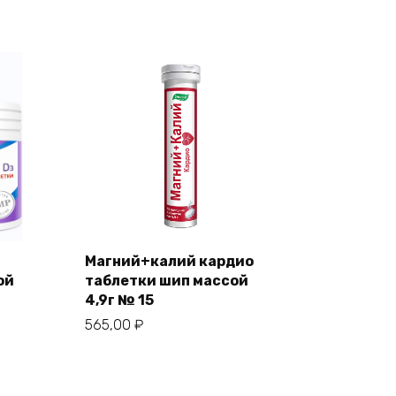
Магний+калий кардио
ой
таблетки шип массой
4,9г № 15
565,00
₽