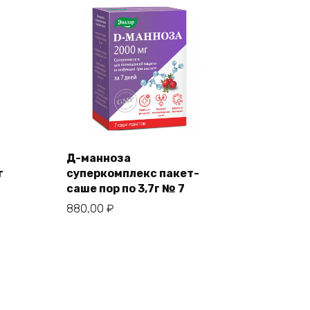
Д-манноза
г
суперкомплекс пакет-
саше пор по 3,7г № 7
880,00
₽