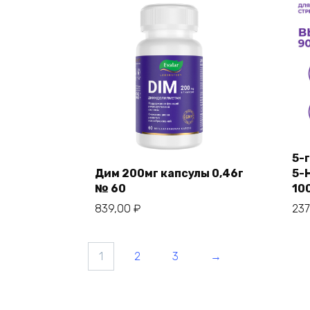
5-
Дим 200мг капсулы 0,46г
5-
№ 60
10
839,00
₽
23
1
2
3
→