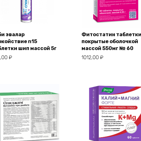
би эвалар
Фитостатин таблетк
окойствие n15
покрытые оболочкой
блетки шип массой 5г
массой 550мг № 60
3,00
₽
1012,00
₽