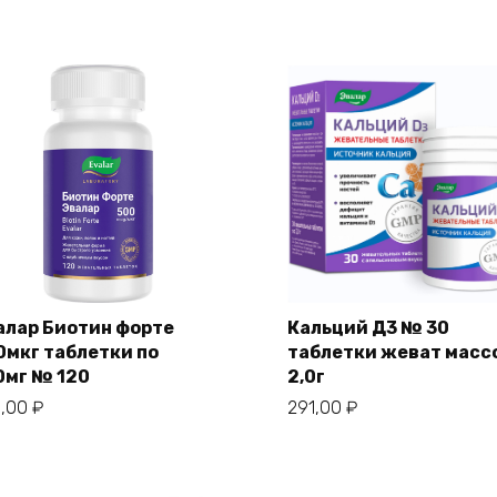
алар Биотин форте
Кальций Д3 № 30
0мкг таблетки по
таблетки жеват масс
0мг № 120
2,0г
3,00
₽
291,00
₽