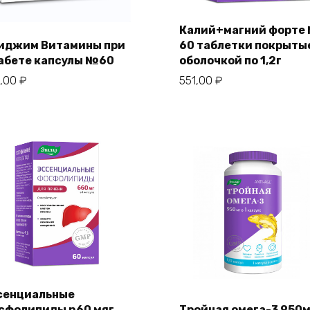
Калий+магний форте
иджим Витамины при
60 таблетки покрыты
абете капсулы №60
оболочкой по 1,2г
1,00
₽
551,00
₽
сенциальные
сфолипиды n60 мяг
Тройная омега-3 950м