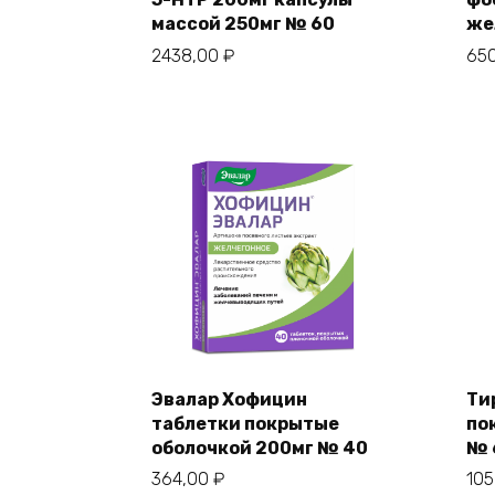
массой 250мг № 60
же
2438,00
₽
65
Эвалар Хофицин
Ти
таблетки покрытые
по
оболочкой 200мг № 40
№ 
364,00
₽
10