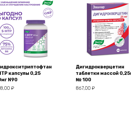
гидрокситриптофтан
Дигидрокверцетин
HTP капсулы 0,25
таблетки массой 0,25
0мг N90
№ 100
78,00
₽
867,00
₽