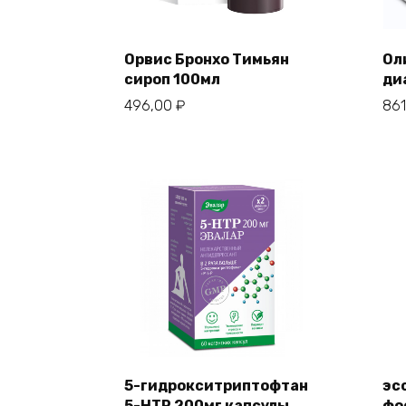
Орвис Бронхо Тимьян
Ол
сироп 100мл
ди
496,00
₽
86
5-гидрокситриптофтан
эс
5-HTP 200мг капсулы
фо