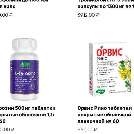
л капс
капсулы по 1300мг № 
0,00
₽
3912,00
₽
розин 500мг таблетки
Орвис Рино таблетки
крытые оболочкой 1,1г
покрытые оболочкой
60
пленочной № 60
50,00
₽
661,00
₽