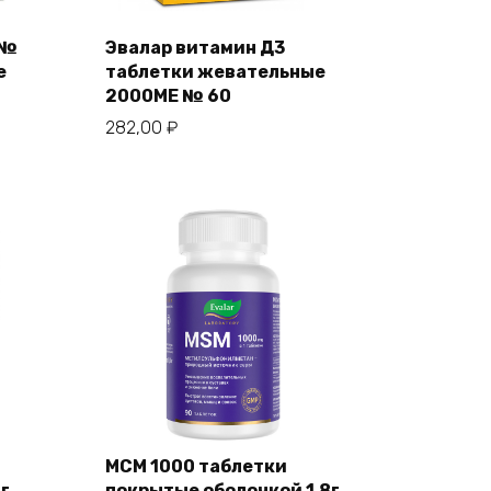
 №
Эвалар витамин Д3
е
таблетки жевательные
2000МЕ № 60
282,00
₽
МСМ 1000 таблетки
г
покрытые оболочкой 1,8г