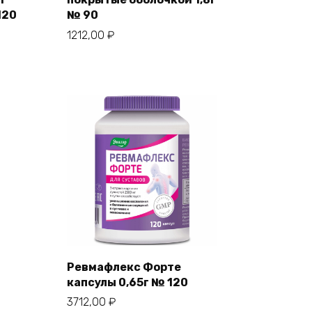
120
№ 90
1212,00
₽
Ревмафлекс Форте
капсулы 0,65г № 120
3712,00
₽