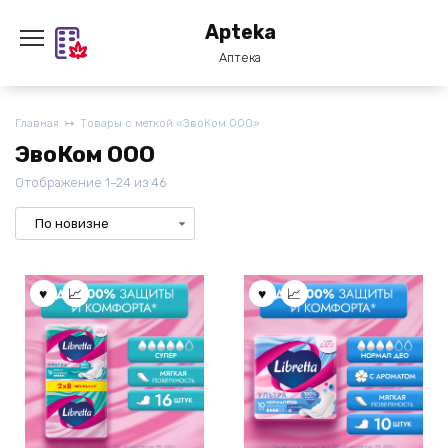
Перейти
Apteka
к
содержанию
Аптека
Главная
Товары с меткой «ЭвоКом ООО»
ЭвоКом ООО
Отображение 1–24 из 46