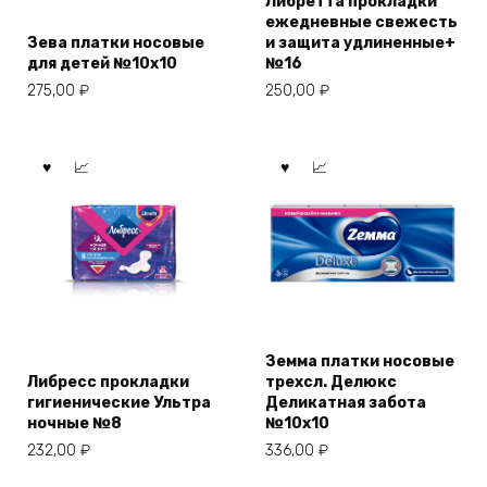
Либретта прокладки
ежедневные свежесть
Зева платки носовые
и защита удлиненные+
для детей №10х10
№16
275,00
₽
250,00
₽
Земма платки носовые
Либресс прокладки
трехсл. Делюкс
гигиенические Ультра
Деликатная забота
ночные №8
№10х10
232,00
₽
336,00
₽