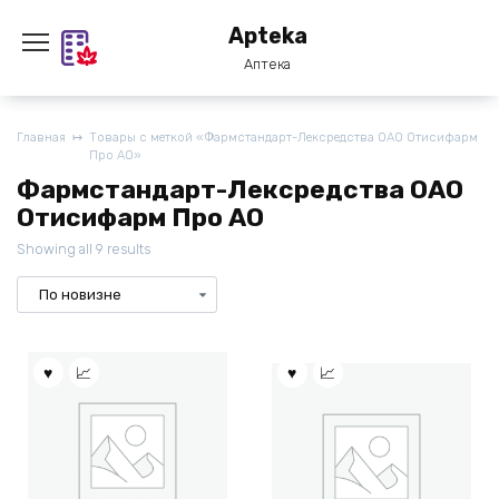
Перейти
Apteka
к
содержанию
Аптека
Главная
Товары с меткой «Фармстандарт-Лексредства ОАО Отисифарм
Про АО»
Фармстандарт-Лексредства ОАО
Отисифарм Про АО
Showing all 9 results