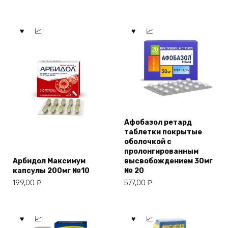
Афобазол ретард
таблетки покрытые
оболочкой с
пролонгированным
Арбидол Максимум
высвобождением 30мг
капсулы 200мг №10
№ 20
199,00
₽
577,00
₽