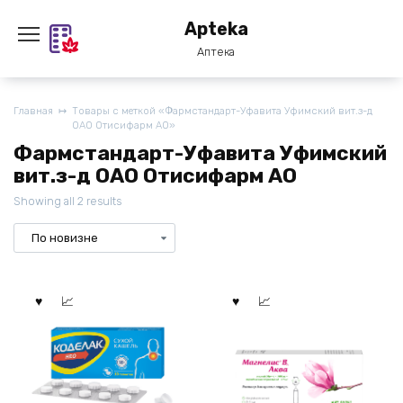
Перейти
Apteka
к
содержанию
Аптека
Главная
Товары с меткой «Фармстандарт-Уфавита Уфимский вит.з-д
ОАО Отисифарм АО»
Фармстандарт-Уфавита Уфимский
вит.з-д ОАО Отисифарм АО
Showing all 2 results