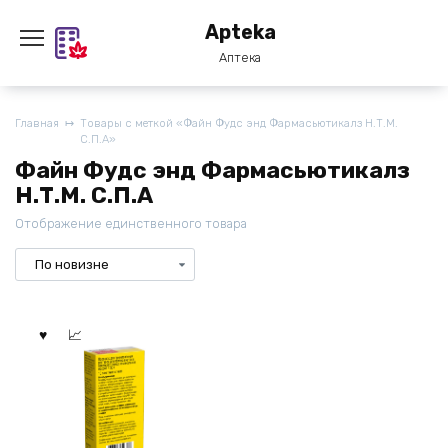
Перейти
Apteka
к
содержанию
Аптека
Главная
Товары с меткой «Файн Фудc энд Фармасьютикалз Н.Т.М.
С.П.А»
Файн Фудc энд Фармасьютикалз
Н.Т.М. С.П.А
Отображение единственного товара