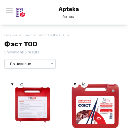
Перейти
Apteka
к
содержанию
Аптека
Главная
Товары с меткой «Фэст ТОО»
Фэст ТОО
Showing all 3 results