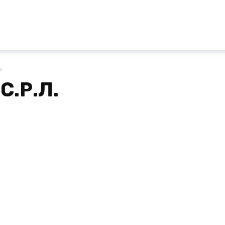
»
С.Р.Л.