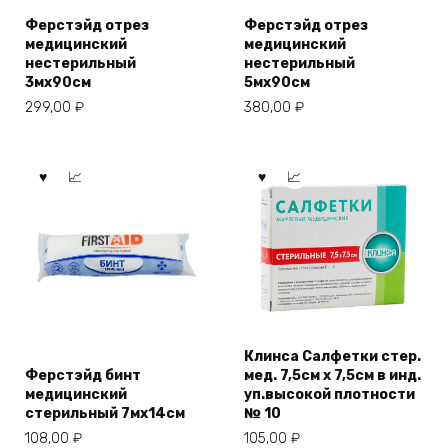
Ферстэйд отрез
Ферстэйд отрез
медицинский
медицинский
нестерильный
нестерильный
3мx90см
5мx90см
299,00
₽
380,00
₽
Клинса Салфетки стер.
Ферстэйд бинт
мед. 7,5см х 7,5см в инд.
медицинский
уп.высокой плотности
стерильный 7мх14см
№ 10
108,00
₽
105,00
₽