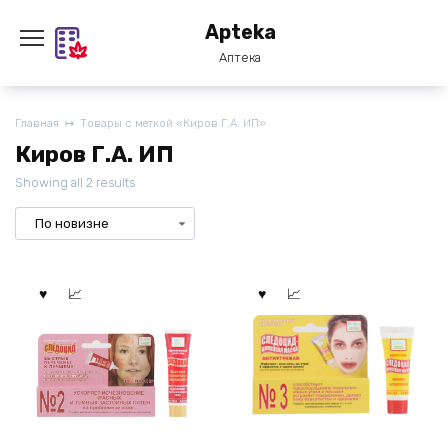
Перейти
Apteka
к
содержанию
Аптека
Главная
Товары с меткой «Киров Г.А. ИП»
Киров Г.А. ИП
Showing all 2 results