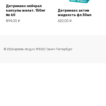
Детримакс нейчрал
капсулы желат. 150мг
Детримакс актив
№ 60
жидкость фл 30мл
894,00
₽
620,00
₽
© 2026 apteka-drug.ru 195027, Санкт-Петербург