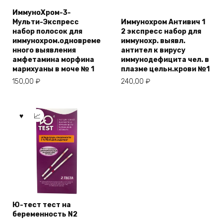
ИммуноХром-3-
Мульти-Экспресс
Иммунохром Антивич 1
набор полосок для
2 экспресс набор для
иммунохром.одновреме
иммунохр. выявл.
нного выявления
антител к вирусу
амфетамина морфина
иммунодефицита чел. в
марихуаны в моче № 1
плазме цельн.крови №1
150,00
₽
240,00
₽
Ю-тест тест на
беременность N2