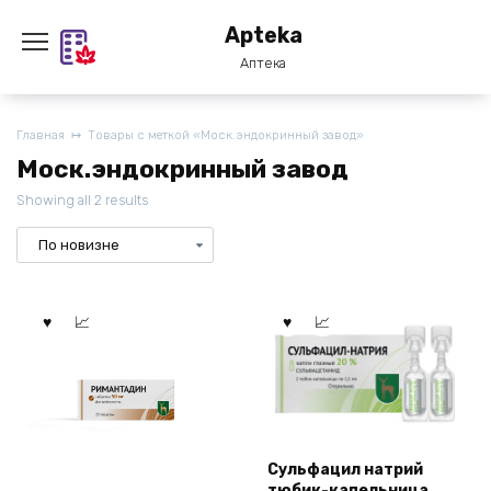
Перейти
Apteka
к
содержанию
Аптека
Главная
Товары с меткой «Моск.эндокринный завод»
Моск.эндокринный завод
Showing all 2 results
Сульфацил натрий
тюбик-капельница