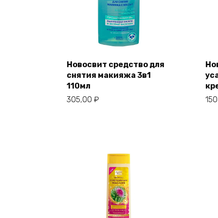
Новосвит средство для
Но
снятия макияжа 3в1
ус
110мл
кр
305,00
₽
15