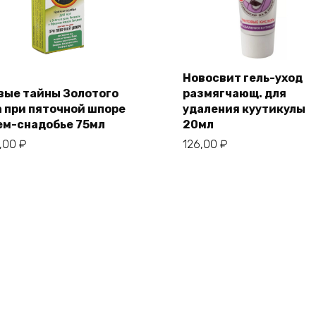
Новосвит гель-уход
вые тайны Золотого
размягчающ. для
а при пяточной шпоре
удаления куутикулы
ем-снадобье 75мл
20мл
0,00
₽
126,00
₽