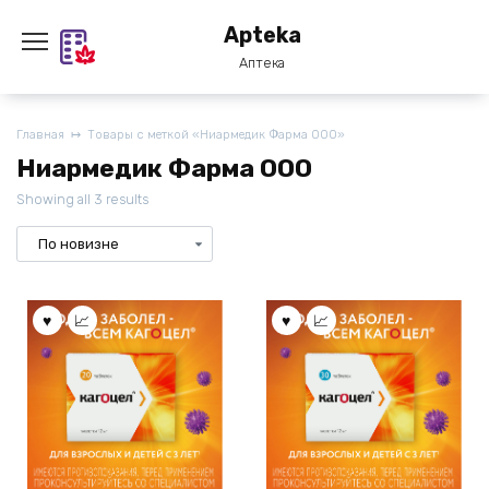
Перейти
Apteka
к
содержанию
Аптека
Главная
Товары с меткой «Ниармедик Фарма ООО»
Ниармедик Фарма ООО
Showing all 3 results