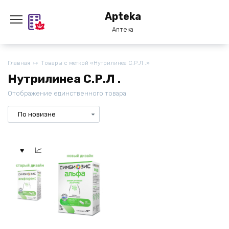
Перейти
Apteka
к
содержанию
Аптека
Главная
Товары с меткой «Нутрилинеа С.Р.Л .»
Нутрилинеа С.Р.Л .
Отображение единственного товара