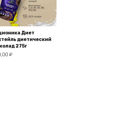
ционика Диет
ктейль диетический
колад 275г
0,00
₽