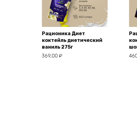
Рационика Диет
Ра
коктейль диетический
ко
ваниль 275г
шо
369,00
₽
46