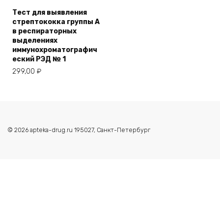
Тест для выявления
стрептококка группы А
в респираторных
выделениях
иммунохроматографич
еский РЭД № 1
299,00
₽
© 2026 apteka-drug.ru 195027, Санкт-Петербург