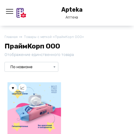
Перейти
Apteka
к
содержанию
Аптека
Главная
Товары с меткой «ПраймКорп ООО»
ПраймКорп ООО
Отображение единственного товара