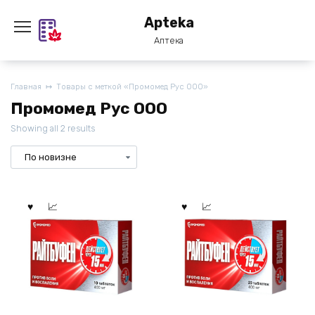
Перейти
Apteka
к
содержанию
Аптека
Главная
Товары с меткой «Промомед Рус ООО»
Промомед Рус ООО
Showing all 2 results