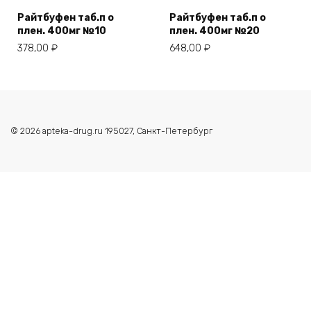
Райтбуфен таб.п о
Райтбуфен таб.п о
плен. 400мг №10
плен. 400мг №20
378,00
₽
648,00
₽
© 2026 apteka-drug.ru 195027, Санкт-Петербург