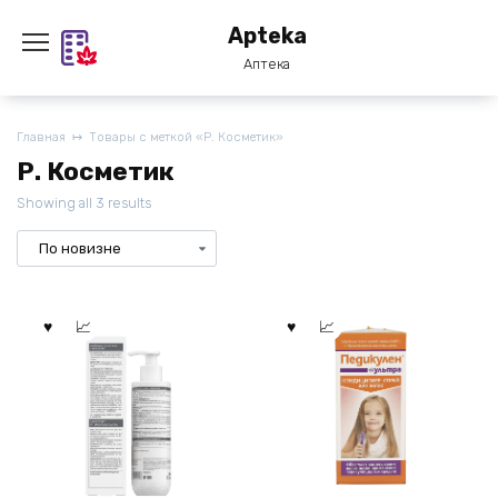
Перейти
Apteka
к
содержанию
Аптека
Главная
Товары с меткой «Р. Косметик»
Р. Косметик
Showing all 3 results