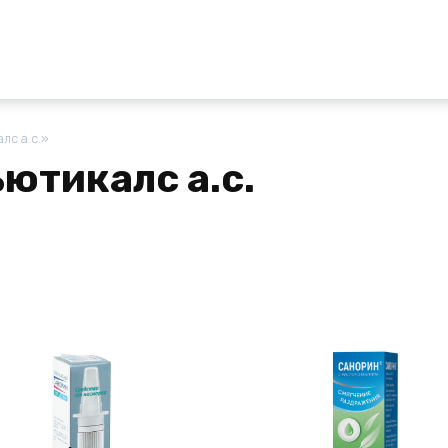
лс а.с.»
ютикалс а.с.