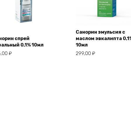
Санорин эмульсия с
норин спрей
маслом эвкалипта 0,1
зальный 0,1% 10мл
10мл
5,00
₽
299,00
₽