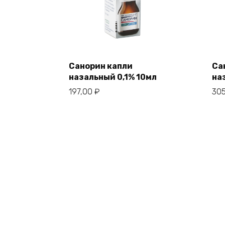
Санорин капли
Са
назальный 0,1% 10мл
на
197,00
₽
30