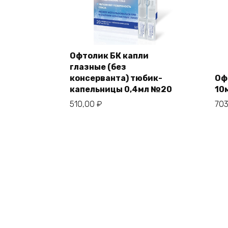
Офтолик БК капли
глазные (без
консерванта) тюбик-
Оф
капельницы 0,4мл №20
10
510,00
₽
70