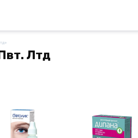
Лтд»
Пвт. Лтд