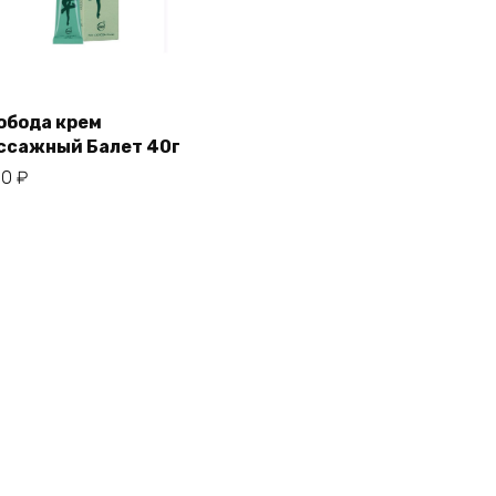
обода крем
ссажный Балет 40г
50
₽