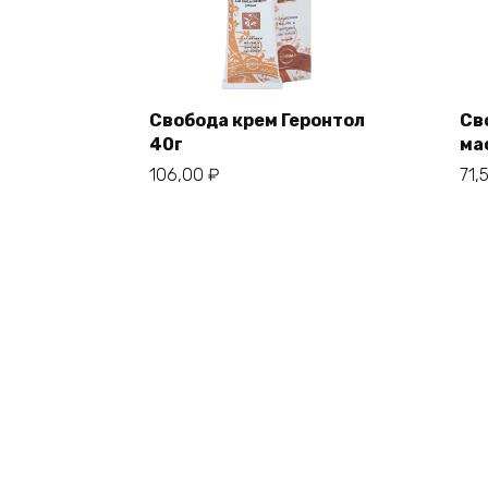
Свобода крем Геронтол
Св
40г
ма
106,00
₽
71,