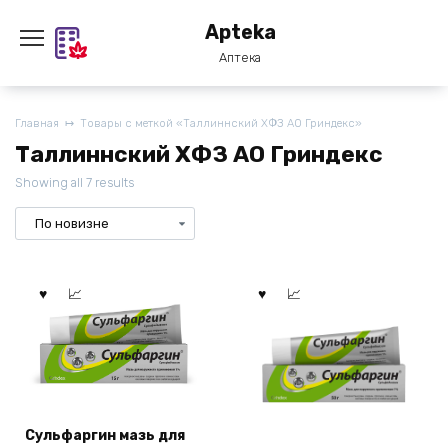
Перейти
Apteka
к
содержанию
Аптека
Главная
Товары с меткой «Таллиннский ХФЗ АО Гриндекс»
Таллиннский ХФЗ АО Гриндекс
Showing all 7 results
Сульфаргин мазь для