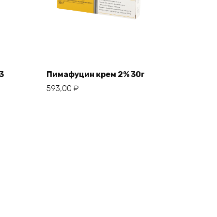
3
Пимафуцин крем 2% 30г
593,00
₽