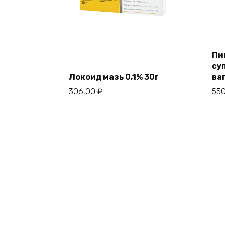
Пи
су
Локоид мазь 0,1% 30г
ва
306,00
₽
55