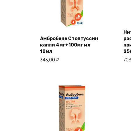
Ни
Амбробене Стоптуссин
ра
капли 4мг+100мг мл
пр
10мл
25
343,00
₽
70