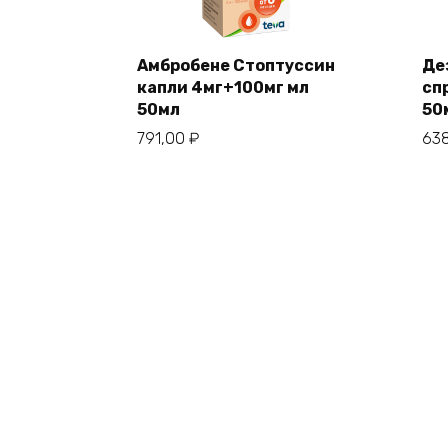
Амбробене Стоптуссин
Де
капли 4мг+100мг мл
сп
50мл
50
791,00
₽
63
© 2026 apteka-drug.ru 195027, Санкт-Петербур