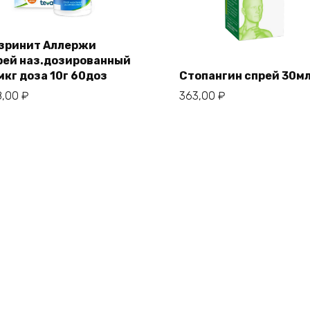
зринит Аллержи
рей наз.дозированный
мкг доза 10г 60доз
Стопангин спрей 30м
8,00
₽
363,00
₽
г