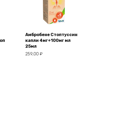
Амбробене Стоптуссин
оп
капли 4мг+100мг мл
25мл
259,00
₽