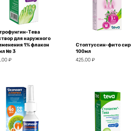
трофунгин-Тева
створ для наружного
именения 1% флакон
Стоптуссин-фито сир
мл № 3
100мл
3,00
₽
425,00
₽