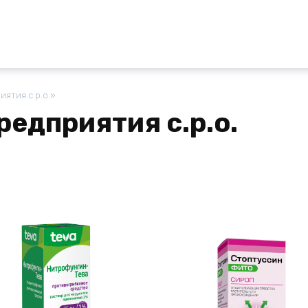
ятия с.р.о.»
едприятия с.р.о.